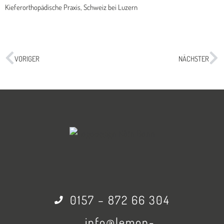
Kieferorthopädische Praxis, Schweiz bei Luzern
Zurück
Nä
VORIGER
NÄCHSTER
0157 – 872 66 304
info@lemon-